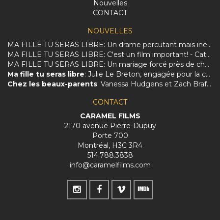
Nouvelles
CONTACT
NOUVELLES
MA FILLE TU SERAS LIBRE: Un drame percutant mais inégal sur la dure réalité des femmes afghanes.
MA FILLE TU SERAS LIBRE: C'est un film important! - Catherine Perrin
MA FILLE TU SERAS LIBRE: Un mariage forcé près de chez vous
Ma fille tu seras libre
: Julie Le Breton, engagée pour la culture et les femmes
Chez les beaux-parents
: Vanessa Hudgens et Zach Braff charmés par le Québec et Évelyne Brochu
CONTACT
CARAMEL FILMS
2170 avenue Pierre-Dupuy
Porte 700
Montréal, H3C 3R4
514.788.3838
info@caramelfilms.com