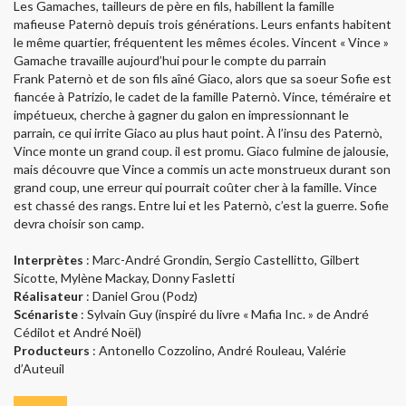
Les Gamaches, tailleurs de père en fils, habillent la famille
mafieuse Paternò depuis trois générations. Leurs enfants habitent
le même quartier, fréquentent les mêmes écoles. Vincent « Vince »
Gamache travaille aujourd’hui pour le compte du parrain
Frank Paternò et de son fils aîné Giaco, alors que sa soeur Sofie est
fiancée à Patrizio, le cadet de la famille Paternò. Vince, téméraire et
impétueux, cherche à gagner du galon en impressionnant le
parrain, ce qui irrite Giaco au plus haut point. À l’insu des Paternò,
Vince monte un grand coup. il est promu. Giaco fulmine de jalousie,
mais découvre que Vince a commis un acte monstrueux durant son
grand coup, une erreur qui pourrait coûter cher à la famille. Vince
est chassé des rangs. Entre lui et les Paternò, c’est la guerre. Sofie
devra choisir son camp.
Interprètes
: Marc-André Grondin, Sergio Castellitto, Gilbert
Sicotte, Mylène Mackay, Donny Fasletti
Réalisateur
: Daniel Grou (Podz)
Scénariste
: Sylvain Guy (inspiré du livre « Mafia Inc. » de André
Cédilot et André Noël)
Producteurs
: Antonello Cozzolino, André Rouleau, Valérie
d’Auteuil