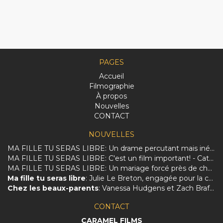
PAGES
Accueil
Filmographie
À propos
Nouvelles
CONTACT
NOUVELLES
MA FILLE TU SERAS LIBRE: Un drame percutant mais inégal sur la dure réalité des femmes afghanes.
MA FILLE TU SERAS LIBRE: C'est un film important! - Catherine Perrin
MA FILLE TU SERAS LIBRE: Un mariage forcé près de chez vous
Ma fille tu seras libre
: Julie Le Breton, engagée pour la culture et les femmes
Chez les beaux-parents
: Vanessa Hudgens et Zach Braff charmés par le Québec et Évelyne Brochu
CONTACT
CARAMEL FILMS