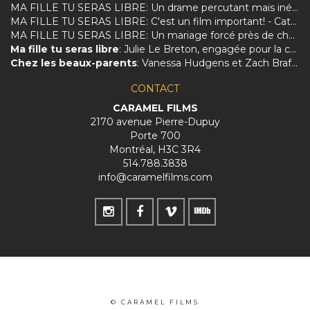
MA FILLE TU SERAS LIBRE: Un drame percutant mais inégal sur la dure réalité des femmes afghanes.
MA FILLE TU SERAS LIBRE: C'est un film important! - Catherine Perrin
MA FILLE TU SERAS LIBRE: Un mariage forcé près de chez vous
Ma fille tu seras libre
: Julie Le Breton, engagée pour la culture et les femmes
Chez les beaux-parents
: Vanessa Hudgens et Zach Braff charmés par le Québec et Évelyne Brochu
CONTACT
CARAMEL FILMS
2170 avenue Pierre-Dupuy
Porte 700
Montréal, H3C 3R4
514.788.3838
info@caramelfilms.com
© CARAMEL FILMS