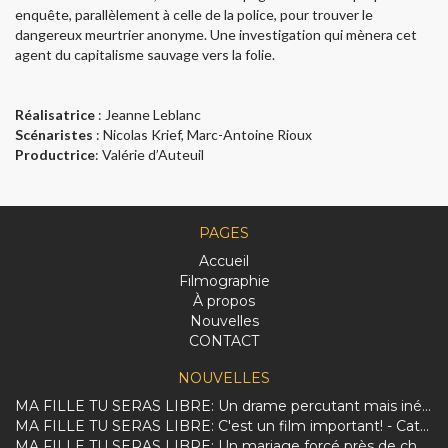
enquête, parallèlement à celle de la police, pour trouver le
dangereux meurtrier anonyme. Une investigation qui mènera cet
agent du capitalisme sauvage vers la folie.
Réalisatrice
: Jeanne Leblanc
Scénaristes
: Nicolas Krief, Marc-Antoine Rioux
Productrice
: Valérie d’Auteuil
PAGES
Accueil
Filmographie
À propos
Nouvelles
CONTACT
NOUVELLES
MA FILLE TU SERAS LIBRE: Un drame percutant mais inégal sur la dure réalité des femmes afghanes.
MA FILLE TU SERAS LIBRE: C'est un film important! - Catherine Perrin
MA FILLE TU SERAS LIBRE: Un mariage forcé près de chez vous