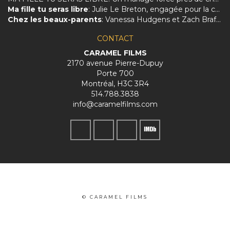
Ma fille tu seras libre
: Julie Le Breton, engagée pour la culture et les femmes
Chez les beaux-parents
: Vanessa Hudgens et Zach Braff charmés par le Québec et Évelyne Brochu
CONTACT
CARAMEL FILMS
2170 avenue Pierre-Dupuy
Porte 700
Montréal, H3C 3R4
514.788.3838
info@caramelfilms.com
© CARAMEL FILMS