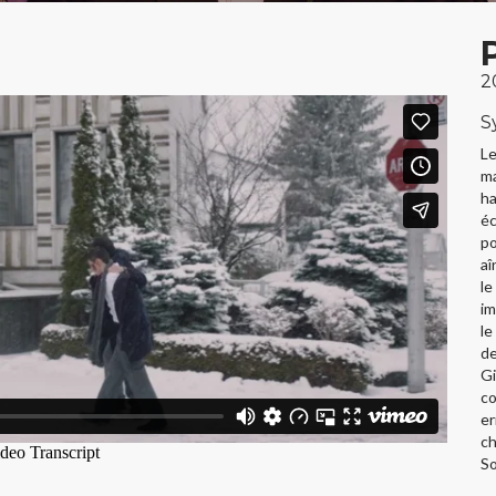
2
S
Le
ma
ha
éc
po
aî
le
im
le
de
Gi
co
er
ch
So