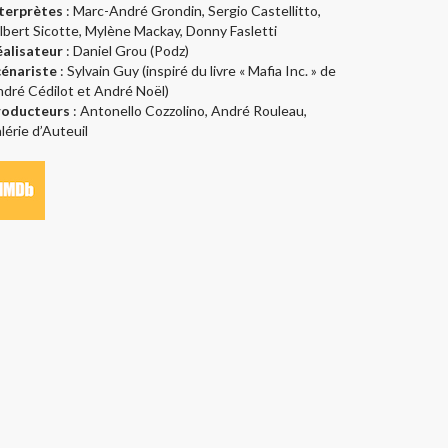
nterprètes
: Marc-André Grondin, Sergio Castellitto,
lbert Sicotte, Mylène Mackay, Donny Fasletti
éalisateur
: Daniel Grou (Podz)
cénariste
: Sylvain Guy (inspiré du livre « Mafia Inc. » de
dré Cédilot et André Noël)
roducteurs
: Antonello Cozzolino, André Rouleau,
lérie d’Auteuil