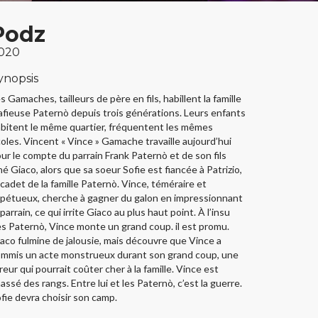
Podz
020
ynopsis
s Gamaches, tailleurs de père en fils, habillent la famille
fieuse Paternò depuis trois générations. Leurs enfants
bitent le même quartier, fréquentent les mêmes
oles. Vincent « Vince » Gamache travaille aujourd’hui
ur le compte du parrain Frank Paternò et de son fils
né Giaco, alors que sa soeur Sofie est fiancée à Patrizio,
 cadet de la famille Paternò. Vince, téméraire et
pétueux, cherche à gagner du galon en impressionnant
 parrain, ce qui irrite Giaco au plus haut point. À l’insu
s Paternò, Vince monte un grand coup. il est promu.
aco fulmine de jalousie, mais découvre que Vince a
mmis un acte monstrueux durant son grand coup, une
reur qui pourrait coûter cher à la famille. Vince est
assé des rangs. Entre lui et les Paternò, c’est la guerre.
fie devra choisir son camp.