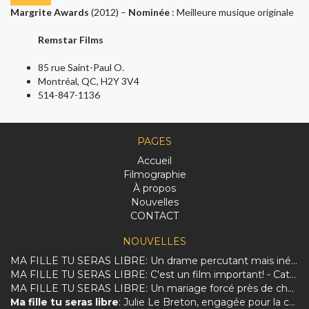
Margrite Awards
(2012) –
Nominée
: Meilleure musique originale
Remstar Films
85 rue Saint-Paul O.
Montréal, QC, H2Y 3V4
514-847-1136
PAGES
Accueil
Filmographie
À propos
Nouvelles
CONTACT
NOUVELLES
MA FILLE TU SERAS LIBRE: Un drame percutant mais inégal sur la dure réalité des femmes afghanes.
MA FILLE TU SERAS LIBRE: C'est un film important! - Catherine Perrin
MA FILLE TU SERAS LIBRE: Un mariage forcé près de chez vous
Ma fille tu seras libre
: Julie Le Breton, engagée pour la culture et les femmes