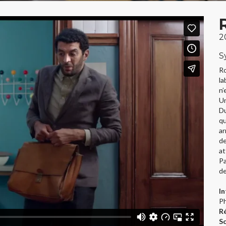
2
S
Ro
la
n’
Un
Du
qu
ar
de
at
Pa
de
In
Ph
Ré
S