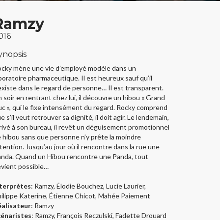
Ramzy
016
ynopsis
cky mène une vie d’employé modèle dans un
boratoire pharmaceutique. Il est heureux sauf qu’il
existe dans le regard de personne… Il est transparent.
 soir en rentrant chez lui, il découvre un hibou « Grand
c », qui le fixe intensément du regard. Rocky comprend
e s’il veut retrouver sa dignité, il doit agir. Le lendemain,
rivé à son bureau, il revêt un déguisement promotionnel
 hibou sans que personne n’y prête la moindre
tention. Jusqu’au jour où il rencontre dans la rue une
nda. Quand un Hibou rencontre une Panda, tout
vient possible…
terprètes
: Ramzy, Élodie Bouchez, Lucie Laurier,
ilippe Katerine, Étienne Chicot, Mahée Paiement
alisateur
: Ramzy
cénaristes
: Ramzy, François Reczulski, Fadette Drouard