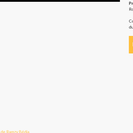
P
Ro
Co
du
 de Ramzy Bédia