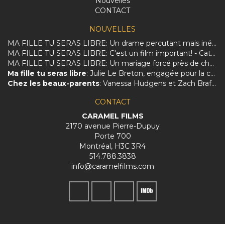
Nouvelles
CONTACT
NOUVELLES
MA FILLE TU SERAS LIBRE: Un drame percutant mais inégal sur la dure réalité des femmes afghanes.
MA FILLE TU SERAS LIBRE: C'est un film important! - Catherine Perrin
MA FILLE TU SERAS LIBRE: Un mariage forcé près de chez vous
Ma fille tu seras libre
: Julie Le Breton, engagée pour la culture et les femmes
Chez les beaux-parents
: Vanessa Hudgens et Zach Braff charmés par le Québec et Évelyne Brochu
CONTACT
CARAMEL FILMS
2170 avenue Pierre-Dupuy
Porte 700
Montréal, H3C 3R4
514.788.3838
info@caramelfilms.com