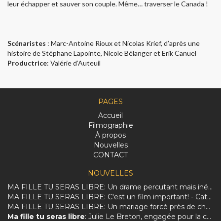
leur échapper et sauver son couple. Même… traverser le Canada !
Scénaristes
: Marc-Antoine Rioux et Nicolas Krief, d’après une
histoire de Stéphane Lapointe, Nicole Bélanger et Erik Canuel
Productrice
: Valérie d’Auteuil
PAGES
Accueil
Filmographie
À propos
Nouvelles
CONTACT
NOUVELLES
MA FILLE TU SERAS LIBRE: Un drame percutant mais inégal sur la dure réalité des femmes afghanes.
MA FILLE TU SERAS LIBRE: C'est un film important! - Catherine Perrin
MA FILLE TU SERAS LIBRE: Un mariage forcé près de chez vous
Ma fille tu seras libre
: Julie Le Breton, engagée pour la culture et les femmes