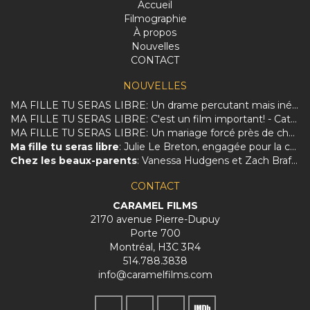
Accueil
Filmographie
À propos
Nouvelles
CONTACT
NOUVELLES
MA FILLE TU SERAS LIBRE: Un drame percutant mais inégal sur la dure réalité des femmes afghanes.
MA FILLE TU SERAS LIBRE: C'est un film important! - Catherine Perrin
MA FILLE TU SERAS LIBRE: Un mariage forcé près de chez vous
Ma fille tu seras libre
: Julie Le Breton, engagée pour la culture et les femmes
Chez les beaux-parents
: Vanessa Hudgens et Zach Braff charmés par le Québec et Évelyne Brochu
CONTACT
CARAMEL FILMS
2170 avenue Pierre-Dupuy
Porte 700
Montréal, H3C 3R4
514.788.3838
info@caramelfilms.com