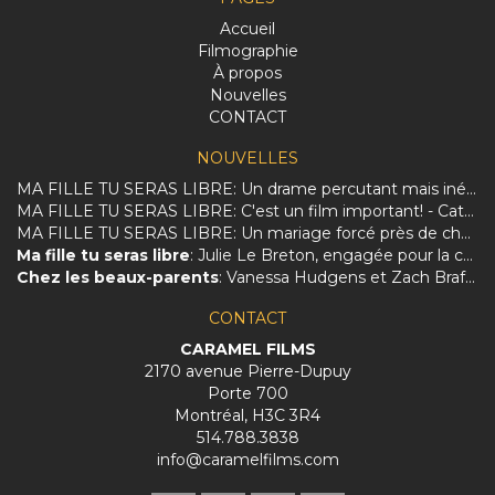
Accueil
Filmographie
À propos
Nouvelles
CONTACT
NOUVELLES
MA FILLE TU SERAS LIBRE: Un drame percutant mais inégal sur la dure réalité des femmes afghanes.
MA FILLE TU SERAS LIBRE: C'est un film important! - Catherine Perrin
MA FILLE TU SERAS LIBRE: Un mariage forcé près de chez vous
Ma fille tu seras libre
: Julie Le Breton, engagée pour la culture et les femmes
Chez les beaux-parents
: Vanessa Hudgens et Zach Braff charmés par le Québec et Évelyne Brochu
CONTACT
CARAMEL FILMS
2170 avenue Pierre-Dupuy
Porte 700
Montréal, H3C 3R4
514.788.3838
info@caramelfilms.com